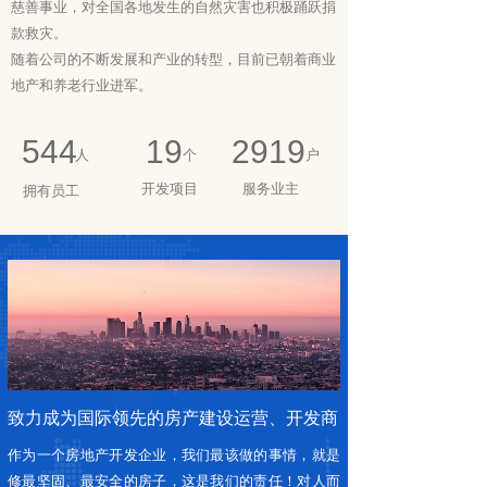
慈善事业，对全国各地发生的自然灾害也积极踊跃捐
款救灾。
随着公司的不断发展和产业的转型，目前已朝着商业
地产和养老行业进军。
555
19
2977
人
个
户
开发项目
服务业主
拥有员工
致力成为国际领先的房产建设运营、开发商
作为一个房地产开发企业，我们最该做的事情，就是
修最坚固、最安全的房子，这是我们的责任！对人而