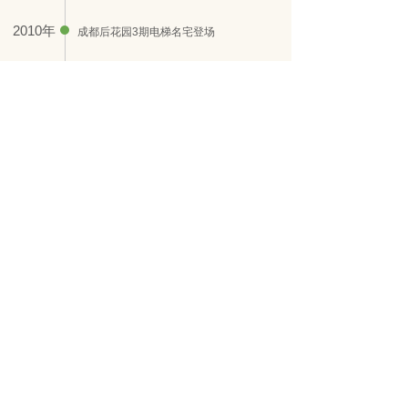
2010年
成都后花园3期电梯名宅登场
2015年
华阳“圣沅.益州国际广场”开始营业
30万平米超级商业Mall世界500强献礼
中国.成都.青城国际颐养中心开始建设
崇州“圣沅.唐人街购物中心”开业
荣誉资质