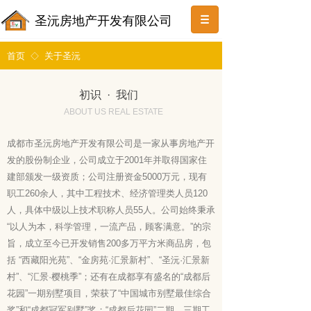
按钮文本
圣沅房地产开发有限公司
首页
关于圣沅
◇
初识 · 我们
ABOUT US REAL ESTATE
成都市圣沅房地产开发有限公司是一家从事房地产开
发的股份制企业，公司成立于2001年并取得国家住
建部颁发一级资质；公司注册资金5000万元，现有
职工260余人，其中工程技术、经济管理类人员120
人，具体中级以上技术职称人员55人。公司始终秉承
“以人为本，科学管理，一流产品，顾客满意。”的宗
旨，成立至今已开发销售200多万平方米商品房，包
括 “西藏阳光苑”、“金房苑·汇景新村”、“圣沅·汇景新
村”、“汇景·樱桃季”；还有在成都享有盛名的“成都后
花园”一期别墅项目，荣获了“中国城市别墅最佳综合
奖”和“成都冠军别墅”奖；“成都后花园”二期、三期工